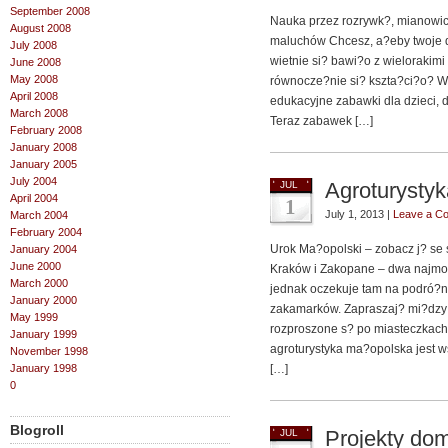
September 2008
Nauka przez rozrywk?, mianowic
August 2008
maluchów Chcesz, a?eby twoje d
July 2008
wietnie si? bawi?o z wielorakimi
June 2008
May 2008
równocze?nie si? kszta?ci?o? 
April 2008
edukacyjne zabawki dla dzieci, 
March 2008
Teraz zabawek […]
February 2008
January 2008
January 2005
July 2004
Agroturysty
JUL
April 2004
1
July 1, 2013 |
Leave a C
March 2004
February 2004
Urok Ma?opolski – zobacz j? se 
January 2004
June 2000
Kraków i Zakopane – dwa najmoc
March 2000
jednak oczekuje tam na podró?
January 2000
zakamarków. Zapraszaj? mi?dzy 
May 1999
rozproszone s? po miasteczkach 
January 1999
agroturystyka ma?opolska jest 
November 1998
January 1998
[…]
0
Blogroll
Projekty d
JUL