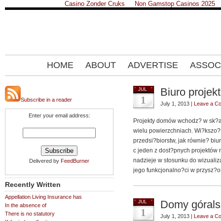
Casino Zonder Cruks
Non Gamstop Casinos 2025
HOME
ABOUT
ADVERTISE
ASSOC
Biuro proje
JUL
1
Subscribe in a reader
July 1, 2013 |
Leave a C
Enter your email address:
Projekty domów wchodz? w sk?ad
wielu powierzchniach. Wi?kszo??
przedsi?biorstw, jak równie? biu
c jeden z dost?pnych projektów
nadzieje w stosunku do wizualiza
Delivered by
FeedBurner
jego funkcjonalno?ci w przysz?o
Recently Written
Appellation Living Insurance has
Domy górals
JUL
In the absence of
1
There is no statutory
July 1, 2013 |
Leave a C