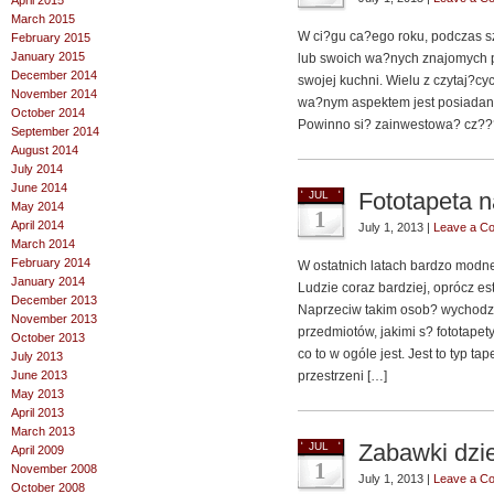
April 2015
March 2015
W ci?gu ca?ego roku, podczas sz
February 2015
January 2015
lub swoich wa?nych znajomych 
December 2014
swojej kuchni. Wielu z czytaj?cy
November 2014
wa?nym aspektem jest posiadanie
October 2014
Powinno si? zainwestowa? cz??
September 2014
August 2014
July 2014
June 2014
Fototapeta n
JUL
May 2014
1
April 2014
July 1, 2013 |
Leave a C
March 2014
February 2014
W ostatnich latach bardzo modn
January 2014
Ludzie coraz bardziej, oprócz es
December 2013
Naprzeciw takim osob? wychodz?
November 2013
przedmiotów, jakimi s? fototape
October 2013
co to w ogóle jest. Jest to typ t
July 2013
June 2013
przestrzeni […]
May 2013
April 2013
March 2013
Zabawki dzi
JUL
April 2009
1
November 2008
July 1, 2013 |
Leave a C
October 2008