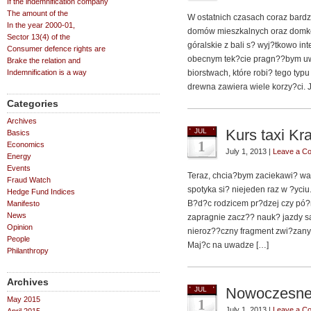
If the indemnification company
The amount of the
W ostatnich czasach coraz bardz
In the year 2000-01,
domów mieszkalnych oraz domk
Sector 13(4) of the
góralskie z bali s? wyj?tkowo i
Consumer defence rights are
obecnym tek?cie pragn??bym uwi
Brake the relation and
Indemnification is a way
biorstwach, które robi? tego ty
drewna zawiera wiele korzy?ci. 
Categories
Archives
Kurs taxi Kr
JUL
Basics
1
Economics
July 1, 2013 |
Leave a C
Energy
Events
Teraz, chcia?bym zaciekawi? was
Fraud Watch
spotyka si? niejeden raz w ?yciu
Hedge Fund Indices
B?d?c rodzicem pr?dzej czy pó?ni
Manifesto
News
zapragnie zacz?? nauk? jazdy s
Opinion
nieroz??czny fragment zwi?zany
People
Maj?c na uwadze […]
Philanthropy
Archives
Nowoczesne
JUL
May 2015
1
July 1, 2013 |
Leave a C