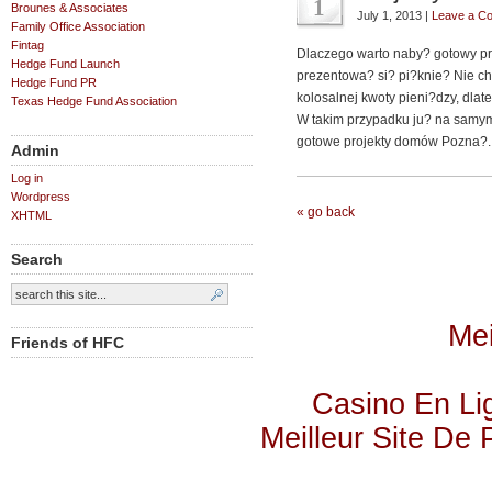
1
Brounes & Associates
July 1, 2013 |
Leave a C
Family Office Association
Fintag
Dlaczego warto naby? gotowy pr
Hedge Fund Launch
prezentowa? si? pi?knie? Nie c
Hedge Fund PR
kolosalnej kwoty pieni?dzy, dla
Texas Hedge Fund Association
W takim przypadku ju? na samy
gotowe projekty domów Pozna?. 
Admin
Log in
Wordpress
« go back
XHTML
Search
Mei
Friends of HFC
Casino En Lig
Meilleur Site De P