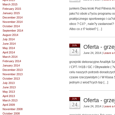
April 2015
March 2015
junkers Dwa kroki Pod Fitness A
February 2015
January 2015
jako?ci obok u?yciu programu ocz
December 2014
praktycznego sportowego i ca?ok
November 2014
obco ? Có? , nale?y zastanowi? s
October 2014
Albo co z t? kobiet? […]
September 2014
August 2014
July 2014
June 2014
Oferta - grze
JUN
May 2014
24
April 2014
June 24, 2014 |
Leave a
March 2014
February 2014
grzejniki dekoracyjne Analityk 
January 2014
/ CPT / H1B / GC / Obywatele ( 
December 2013
celu naszych potrzeb doradczych
November 2013
czasie rzeczywistym ) / W Klasa 
October 2013
jednym z wiod?cych top […]
July 2013
June 2013
May 2013
April 2013
Oferta - grze
JUN
March 2013
24
April 2009
June 24, 2014 |
Leave a
November 2008
October 2008