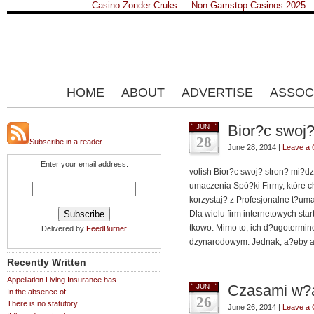
Casino Zonder Cruks
Non Gamstop Casinos 2025
HOME
ABOUT
ADVERTISE
ASSOC
Bior?c swoj?
JUN
28
Subscribe in a reader
June 28, 2014 |
Leave a
Enter your email address:
volish Bior?c swoj? stron? mi?d
umaczenia Spó?ki Firmy, które 
korzystaj? z Profesjonalne t?uma
Dla wielu firm internetowych sta
tkowo. Mimo to, ich d?ugotermin
Delivered by
FeedBurner
dzynarodowym. Jednak, a?eby a?
Recently Written
Appellation Living Insurance has
Czasami w?a?
JUN
In the absence of
26
There is no statutory
June 26, 2014 |
Leave a