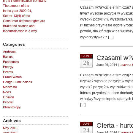
If the indemnification company
The amount of the
Czasami w?a?ciciele firm czuj? s
In the year 2000-01,
trwa? wysokie pozycje w wyszuk
Sector 13(4) of the
wysok? pozycj? w wyszukiwarkac
Consumer defence rights are
i? biznes przyniesie dobre ?rodk
Brake the relation and
Indemnification is a way
powód, dla którego w najwi?kszy
wykorzystywa? z […]
Categories
Archives
Czasami w?a?
JUN
Basics
26
Economics
June 26, 2014 |
Leave a
Energy
Events
Czasami w?a?ciciele firm czuj? si
Fraud Watch
uzyska? wysokie pozycje w wysz
Hedge Fund Indices
wysok? pozycj? w wyszukiwarkac
Manifesto
News
interes przyniesie dobre dochody
Opinion
w najwy?szym stopniu udanych f
People
[…]
Philanthropy
Archives
Oferta - hur
JUN
May 2015
24
June 24, 2014 |
Leave a