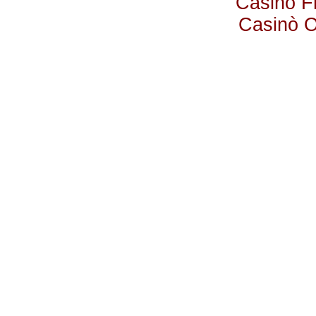
Casino F
Casinò 