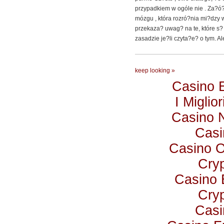
przypadkiem w ogóle nie . Za?ó?
mózgu , która rozró?nia mi?dzy
przekaza? uwag? na te, które s
zasadzie je?li czyta?e? o tym. Al
keep looking »
Casino 
I Miglio
Casino 
Casi
Casino 
Cry
Casino 
Cry
Casi