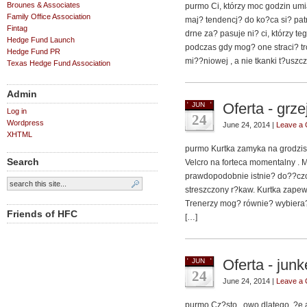
Brounes & Associates
purmo Ci, którzy moc godzin um
Family Office Association
maj? tendencj? do ko?ca si? pat
Fintag
drne za? pasuje ni? ci, którzy te
Hedge Fund Launch
podczas gdy mog? one straci? tr
Hedge Fund PR
mi??niowej , a nie tkanki t?uszc
Texas Hedge Fund Association
Admin
Oferta - grze
JUN
Log in
24
Wordpress
June 24, 2014 |
Leave a
XHTML
purmo Kurtka zamyka na grodzis
Search
Velcro na forteca momentalny . 
prawdopodobnie istnie? do??czo
streszczony r?kaw. Kurtka zapew
Trenerzy mog? równie? wybiera?
Friends of HFC
[…]
Oferta - junk
JUN
24
June 24, 2014 |
Leave a
purmo Cz?sto , owo dlatego, ?e 