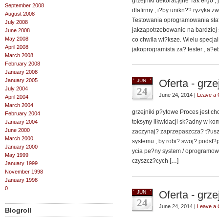
grzejniki dekoracyjne Tak ergo 
September 2008
dlafirmy , i?by unikn?? ryzyka 
August 2008
Testowania oprogramowania sta?
July 2008
jakzapotrzebowanie na bardziej 
June 2008
May 2008
co chwila wi?ksze. Wielu specja
April 2008
jakoprogramista za? tester , a
March 2008
February 2008
January 2008
January 2005
Oferta - grze
JUN
July 2004
24
June 24, 2014 |
Leave a
April 2004
March 2004
grzejniki p?ytowe Proces jest ch
February 2004
toksyny likwidacji sk?adny w ko
January 2004
June 2000
zaczynaj? zaprzepaszcza? t?uszc
March 2000
systemu , by robi? swoj? podst?
January 2000
ycia pe?ny system / oprogramow
May 1999
czyszcz?cych […]
January 1999
November 1998
January 1998
0
Oferta - grze
JUN
24
June 24, 2014 |
Leave a
Blogroll