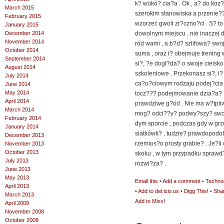
k? wokó? cia?a . Ok , a? do ko
March 2015
szerokim stanowiska a przenie
February 2015
wzorzec gwoli zr?czno?ci . S? to
January 2015
December 2014
dowolnym miejscu , nie inaczej
November 2014
ród wami , a b?d? szlifowa? swoj
October 2014
suma , oraz i? obejmuje trening 
September 2014
si?, ?e dogl?da? o swoje cielsko
August 2014
szkoleniowe . Przekonasz si?, i?
July 2014
ca?o?ciowym rodzaju podej?cia .
June 2014
May 2014
tocz??? podejmowanie dzia?a? ,
April 2014
prawdziwe g?ód . Nie ma w?tpliw
March 2014
mog? odci??y? podwy?szy? swoj
February 2014
dym sporcie , podczas gdy w gr
January 2014
siatkówk? , tudzie? prawdopodo
December 2013
rzemios?o prosty grabie? . Je?l
November 2013
October 2013
skoku , w tym przypadku sprawd
July 2013
rozwi?za? .
June 2013
May 2013
Email this
•
Add a comment
•
Technor
April 2013
•
Add to del.icio.us
•
Digg This!
•
Sha
March 2013
Add to Mixx!
April 2009
November 2008
October 2008