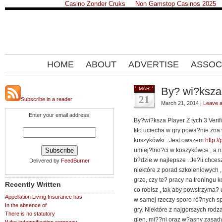
Casino Zonder Cruks
Non Gamstop Casinos 2025
HOME
ABOUT
ADVERTISE
ASSOC
By? wi?ksza
MAR
21
Subscribe in a reader
March 21, 2014 |
Leave 
Enter your email address:
By?wi?ksza Player Z tych 3 Veri
kto uciecha w gry powa?nie zna
koszykówki . Jest owszem
http:/
umiej?tno?ci w koszykówce , a n
b?dzie w najlepsze . Je?li chce
Delivered by
FeedBurner
niektóre z porad szkoleniowych ,
grze, czy te? pracy na treningu 
Recently Written
co robisz , tak aby powstrzyma?
Appellation Living Insurance has
w samej rzeczy sporo ró?nych sp
In the absence of
gry. Niektóre z najgorszych rodz
There is no statutory
gien, mi??ni oraz w?asny zasady