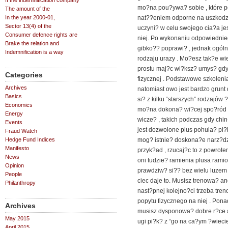
If the indemnification company
mo?na pou?ywa? sobie , które 
The amount of the
In the year 2000-01,
nat??eniem odporne na uszkodze
Sector 13(4) of the
uczyni? w celu swojego cia?a je
Consumer defence rights are
niej. Po wykonaniu odpowiednieg
Brake the relation and
gibko?? poprawi? , jednak ogóln
Indemnification is a way
rodzaju urazy . Mo?esz tak?e w
prostu maj?c wi?ksz? umys? gdy
Categories
fizycznej . Podstawowe szkolenia
Archives
natomiast owo jest bardzo grunt 
Basics
si? z kilku “starszych” rodzajów
Economics
mo?na dokona? wi?cej spo?ród 
Energy
wicze? , takich podczas gdy chin
Events
jest dozwolone plus pohula? pi?ki
Fraud Watch
Hedge Fund Indices
mog? istnie? doskona?e narz?dz
Manifesto
przyk?ad , rzucaj?c to z powrot
News
oni tudzie? ramienia plusa ramio
Opinion
prawdziw? si?? bez wielu luzem 
People
ciec daje to. Musisz trenowa? an
Philanthropy
nast?pnej kolejno?ci trzeba tre
popytu fizycznego na niej . Pona
Archives
musisz dysponowa? dobre r?ce a
May 2015
ugi pi?k? z “go na ca?ym ?wiecie 
April 2015