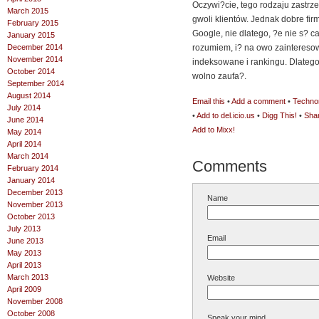
Oczywi?cie, tego rodzaju zastr
March 2015
gwoli klientów. Jednak dobre fir
February 2015
Google, nie dlatego, ?e nie s? 
January 2015
December 2014
rozumiem, i? na owo zainteresow
November 2014
indeksowane i rankingu. Dlateg
October 2014
wolno zaufa?.
September 2014
August 2014
Email this
•
Add a comment
•
Technor
July 2014
•
Add to del.icio.us
•
Digg This!
•
Sha
June 2014
Add to Mixx!
May 2014
April 2014
March 2014
Comments
February 2014
January 2014
December 2013
Name
November 2013
October 2013
July 2013
Email
June 2013
May 2013
April 2013
March 2013
Website
April 2009
November 2008
October 2008
Speak your mind