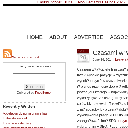
Casino Zonder Cruks
Non Gamstop Casinos 2025
HOME
ABOUT
ADVERTISE
ASSOC
Czasami w?a?
JUN
26
Subscribe in a reader
June 26, 2014 |
Leave a
Enter your email address:
Czasami w?a?ciciele firm czuj? s
trwa? wysokie pozycje w wyszuk
wysok? pozycj? w wyszukiwarkac
i? biznes przyniesie dobre ?rodk
powód, dla którego w najwi?kszy
Delivered by
FeedBurner
wykorzystywa? z us?ug firmy Ad
celów biznesowych. Tak wi?c, o i
Recently Written
zna? sposoby, by przesia? dobr? 
Appellation Living Insurance has
wykonywania pracy SEO. Oto kil
In the absence of
zaanga?owa? firm? SEO.
pozyc
There is no statutory
wybrane firmy SEO. Przed rozpo