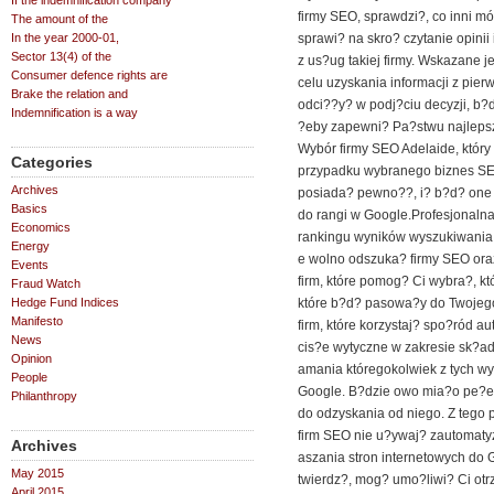
If the indemnification company
firmy SEO, sprawdzi?, co inni m
The amount of the
In the year 2000-01,
sprawi? na skro? czytanie opinii 
Sector 13(4) of the
z us?ug takiej firmy. Wskazane 
Consumer defence rights are
celu uzyskania informacji z pier
Brake the relation and
odci??y? w podj?ciu decyzji, b?
Indemnification is a way
?eby zapewni? Pa?stwu najlepsze
Wybór firmy SEO Adelaide, któr
Categories
przypadku wybranego biznes SE
Archives
posiada? pewno??, i? b?d? one 
Basics
do rangi w Google.Profesjonalna
Economics
rankingu wyników wyszukiwania 
Energy
e wolno odszuka? firmy SEO ora
Events
firm, które pomog? Ci wybra?, k
Fraud Watch
Hedge Fund Indices
które b?d? pasowa?y do Twojego
Manifesto
firm, które korzystaj? spo?ród 
News
cis?e wytyczne w zakresie sk?ad
Opinion
amania któregokolwiek z tych wy
People
Google. B?dzie owo mia?o pe?en
Philanthropy
do odzyskania od niego. Z tego
firm SEO nie u?ywaj? zautoma
Archives
aszania stron internetowych do G
May 2015
twierdz?, mog? umo?liwi? Ci ot
April 2015