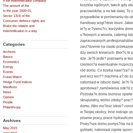
If the indemnification company
kosztów ogólnych, takich gdy o
The amount of the
In the year 2000-01,
pracowników, a no tak dalej. T
Sector 13(4) of the
przypadków w porównaniu do utw
Consumer defence rights are
handlowy wzgl?dnie biuro. Jakie
Brake the relation and
le?y w ?ywno?ci, korzystne domu
Indemnification is a way
u?bowych a wesela, catering lub
zapracowanych profesjonalistó
Categories
zarz?dzenie na ciasto przekazyw
Archives
dzy swoich krewnych. Bior?c to 
Basics
dze. Je?li jeste? poprawny w tw
Economics
rzemios?a ewentualnie rozpoczy
Energy
ród domu. Co trzeba nawi?za? s
Events
jest lecz wci?? machina a? do szy
Fraud Watch
Hedge Fund Indices
natomiast w istocie dalej. Je?li
Manifesto
aprobowa? zamówienia odk?d zna
News
Pozosta?e domu biznesu oparte 
Opinion
skrupulatny, wolno zdoby? prac?
People
domu. Albo mo?esz istnie? conc
Philanthropy
w Twojej okolicy. Inne rodzaje u
pisanie pracy, prace hydrauliczne
Archives
Powy?sze domu pomys?ów na bi
May 2015
gotówki, natomiast zajmie sporo