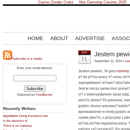
Casino Zonder Cruks
Non Gamstop Casinos 2025
HOME
ABOUT
ADVERTISE
ASSOC
Jestem pewi
SEP
11
Subscribe in a reader
September 11, 2014 |
Le
Enter your email address:
Jestem pewien, ?e gros
namioty
a? do pi?ciu pracy s? coraz zm
zaprojektowa? w?asn? dzia?alno
Jest w rzeczy samej moc pomys?
ci? z wykorzystaniem opcje tutaj
Delivered by
FeedBurner
alno?ci domu? Po pierwsze, ma
godzin chcesz pracowa? tudzie?
Recently Written
wprowadzenie w mniej godzin ani
Appellation Living Insurance has
czasie jako?ci, z przyczyny z ja
In the absence of
wi?cej ani?eli regularnej pracy
There is no statutory
rodziny za? przyjació?. Po drug