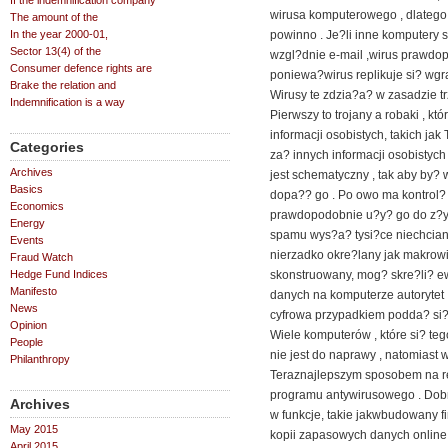
If the indemnification company
wirusa komputerowego , dlatego 
The amount of the
In the year 2000-01,
powinno . Je?li inne komputery
Sector 13(4) of the
wzgl?dnie e-mail ,wirus prawdo
Consumer defence rights are
poniewa?wirus replikuje si? wgr
Brake the relation and
Wirusy te zdzia?a? w zasadzie t
Indemnification is a way
Pierwszy to trojany a robaki , 
informacji osobistych, takich jak
Categories
za? innych informacji osobistyc
Archives
jest schematyczny , tak aby by? 
Basics
dopa?? go . Po owo ma kontrol
Economics
prawdopodobnie u?y? go do z?y
Energy
spamu wys?a? tysi?ce niechciany
Events
nierzadko okre?lany jak makrowi
Fraud Watch
Hedge Fund Indices
skonstruowany, mog? skre?li? ew
Manifesto
danych na komputerze autorytet 
News
cyfrowa przypadkiem podda? si? a
Opinion
Wiele komputerów , które si? teg
People
nie jest do naprawy , natomiast 
Philanthropy
Teraznajlepszym sposobem na re
programu antywirusowego . Do
Archives
w funkcje, takie jakwbudowany fi
May 2015
kopii zapasowych danych online
April 2015