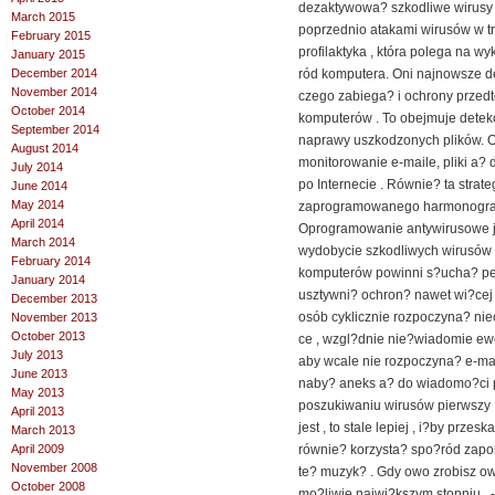
dezaktywowa? szkodliwe wirusy 
March 2015
poprzednio atakami wirusów w t
February 2015
profilaktyka , która polega na 
January 2015
December 2014
ród komputera. Oni najnowsze de
November 2014
czego zabiega? i ochrony przed
October 2014
komputerów . To obejmuje detek
September 2014
naprawy uszkodzonych plików. O
August 2014
monitorowanie e-maile, pliki a? 
July 2014
po Internecie . Równie? ta strat
June 2014
May 2014
zaprogramowanego harmonogram
April 2014
Oprogramowanie antywirusowe je
March 2014
wydobycie szkodliwych wirusów 
February 2014
komputerów powinni s?ucha? pe
January 2014
usztywni? ochron? nawet wi?cej :
December 2013
osób cyklicznie rozpoczyna? niec
November 2013
October 2013
ce , wzgl?dnie nie?wiadomie ewe
July 2013
aby wcale nie rozpoczyna? e-mail
June 2013
naby? aneks a? do wiadomo?ci 
May 2013
poszukiwaniu wirusów pierwszy .
April 2013
jest , to stale lepiej , i?by prze
March 2013
April 2009
równie? korzysta? spo?ród zapo
November 2008
te? muzyk? . Gdy owo zrobisz o
October 2008
mo?liwie najwi?kszym stopniu 