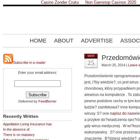
Casino Zonder Cruks
Non Gamstop Casinos 2025
HOME
ABOUT
ADVERTISE
ASSOC
Przedomówi
MAR
25
Subscribe in a reader
March 25, 2014 |
Leave 
Enter your email address:
Przedomówienie oprogramowani
jest, i?by wiedzie?, co jest wiru
chorobowy, który przypadkiem pr
alewirus na komputerze . To za
pewne podobne cechy w tym komp
Delivered by
FeedBurner
tudzie? zainfekowa? inne komput
wirusy. S? one
napisz do nas
wie
Recently Written
a przykre do?wiadczenia spo?r
Appellation Living Insurance has
gdy wirus medycznej . W wi?ksz
In the absence of
wykonywalny . S? one przeznac
There is no statutory
znaczenie . B?dziesz wiedzie?,